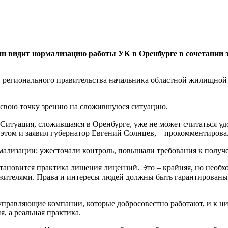
бин видит нормализацию работы УК в Оренбурге в сочетани
и регионального правительства начальника областной жилищной
л свою точку зрению на сложившуюся ситуацию.
итуация, сложившаяся в Оренбурге, уже не может считаться уд
 этом и заявил губернатор Евгений Солнцев, – прокомментировал
рмализации: ужесточали контроль, повышали требования к получ
ановится практика лишения лицензий. Это – крайняя, но необхо
жителями. Права и интересы людей должны быть гарантированы, 
 управляющие компании, которые добросовестно работают, и к н
я, а реальная практика.