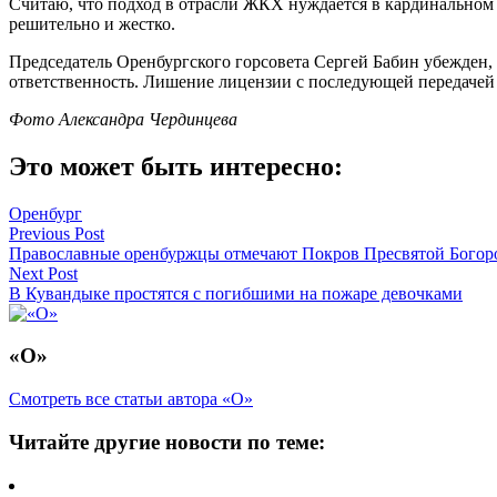
Считаю, что подход в отрасли ЖКХ нуждается в кардинальном 
решительно и жестко.
Председатель Оренбургского горсовета Сергей Бабин убежден, 
ответственность. Лишение лицензии с последующей передачей 
Фото Александра Чердинцева
Это может быть интересно:
Оренбург
Навигация
Previous Post
Православные оренбуржцы отмечают Покров Пресвятой Бого
по
Next Post
записям
В Кувандыке простятся с погибшими на пожаре девочками
«О»
Смотреть все статьи автора «О»
Читайте другие новости по теме: