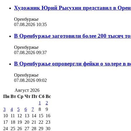
Художник Юрий Рысухин представил в Оренб
Оренбуржье
07.08.2026 10:35
В Оренбуржье заготовили более 200 тысяч то
Оренбуржье
07.08.2026 09:37
В Оренбуржье опровергли фейки о холере в в
Оренбуржье
07.08.2026 09:02
Август 2026
Пн
Вт
Ср
Чт
Пт
Сб
Вс
1
2
3
4
5
6
7
8
9
10
11
12
13
14
15
16
17
18
19
20
21
22
23
24
25
26
27
28
29
30