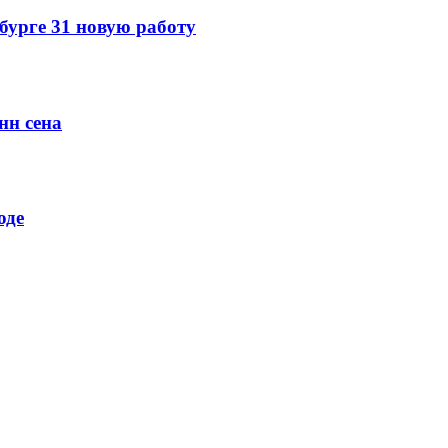
урге 31 новую работу
нн сена
оде