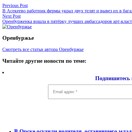
Навигация
Previous Post
В Асекеево работник фермы украл двух телят и вывез их в баг
по
Next Post
записям
Оренбурженка вошла в пятёрку лучших амбассадоров арт-клас
Оренбуржье
Смотреть все статьи автора Оренбуржье
Читайте другие новости по теме:
Подпишитесь 
Email
адрес
*
В Орске осудили водителя, оставившего млад