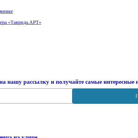
ажнике
тера «Таврида.АРТ»
на нашу рассылку и
получайте самые интересные 
енца на улице