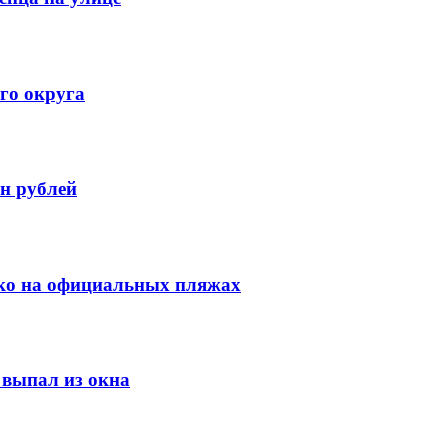
го округа
н рублей
ко на официальных пляжах
выпал из окна