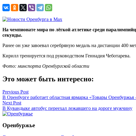
На чемпионате мира по лёгкой атлетике среди паралимпийце
секунды.
Ранее он уже завоевал серебряную медаль на дистанции 400 ме
Кирилл тренируется под руководством Геннадия Чеботарева.
Фото: минспорта Оренбургской области
Это может быть интересно:
Навигация
Previous Post
В Оренбурге работает областная ярмарка «Товары Оренбуржья 
по
Next Post
записям
В Кувандыке автобус переехал лежавшего на дороге мужчину
Оренбуржье