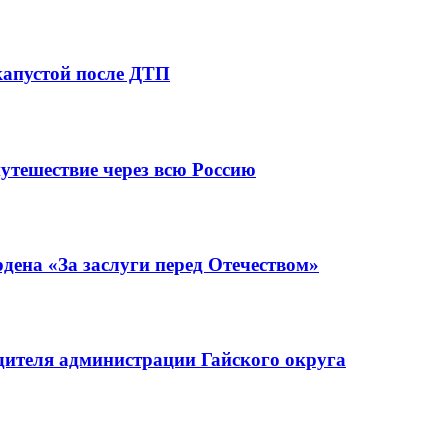
капустой после ДТП
утешествие через всю Россию
ена «За заслуги перед Отечеством»
ителя администрации Гайского округа