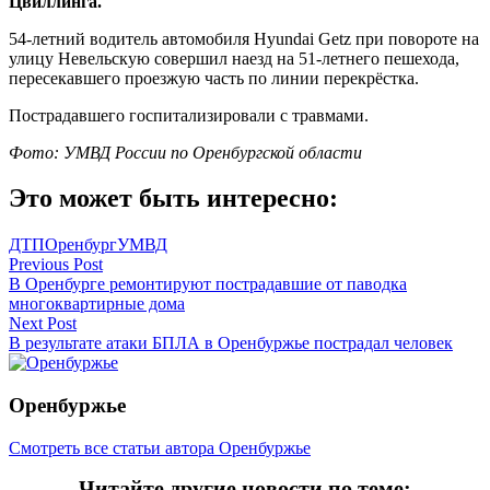
Цвиллинга.
54-летний водитель автомобиля Hyundai Getz при повороте на
улицу Невельскую совершил наезд на 51-летнего пешехода,
пересекавшего проезжую часть по линии перекрёстка.
Пострадавшего госпитализировали с травмами.
Фото: УМВД России по Оренбургской области
Это может быть интересно:
ДТП
Оренбург
УМВД
Навигация
Previous Post
В Оренбурге ремонтируют пострадавшие от паводка
по
многоквартирные дома
записям
Next Post
В результате атаки БПЛА в Оренбуржье пострадал человек
Оренбуржье
Смотреть все статьи автора Оренбуржье
Читайте другие новости по теме: