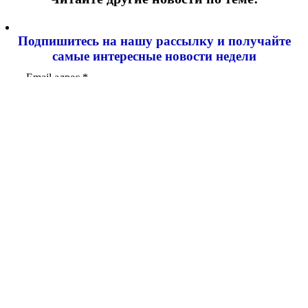
Подпишитесь на нашу рассылку и
получайте
самые интересные новости недели
Email адрес
*
Евгений Солнцев открыл в Орске
международный хоккейный турнир
Оренбуржье
07.08.2026 20:00
В Орске открылась обновлённая