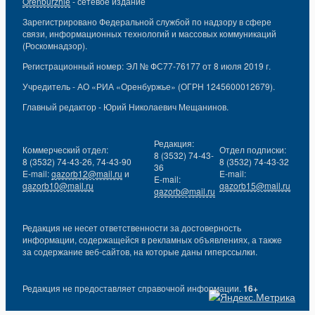
Orenburzhie
- сетевое издание
Зарегистрировано Федеральной службой по надзору в сфере
связи, информационных технологий и массовых коммуникаций
(Роскомнадзор).
Регистрационный номер: ЭЛ № ФС77-76177 от 8 июля 2019 г.
Учредитель - АО «РИА «Оренбуржье» (ОГРН 1245600012679).
Главный редактор - Юрий Николаевич Мещанинов.
Редакция:
Коммерческий отдел:
Отдел подписки:
8 (3532) 74-43-
8 (3532) 74-43-26, 74-43-90
8 (3532) 74-43-32
36
E-mail:
gazorb12@mail.ru
и
E-mail:
E-mail:
gazorb10@mail.ru
gazorb15@mail.ru
gazorb@mail.ru
Редакция не несет ответственности за достоверность
информации, содержащейся в рекламных объявлениях, а также
за содержание веб-сайтов, на которые даны гиперссылки.
Редакция не предоставляет справочной информации.
16+