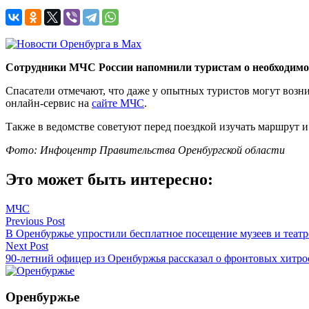
Сотрудники МЧС России напомнили туристам о необходимос
Спасатели отмечают, что даже у опытных туристов могут возн
онлайн-сервис на
сайте МЧС
.
Также в ведомстве советуют перед поездкой изучать маршрут и 
Фото: Инфоцентр Правительства Оренбургской области
Это может быть интересно:
МЧС
Навигация
Previous Post
В Оренбуржье упростили бесплатное посещение музеев и теат
по
Next Post
записям
90-летний офицер из Оренбуржья рассказал о фронтовых хитро
Оренбуржье