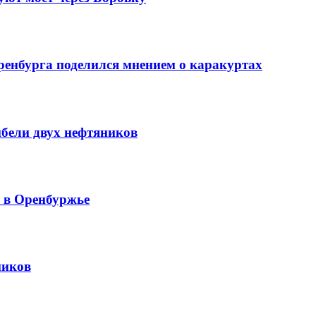
ренбурга поделился мнением о каракуртах
ибели двух нефтяников
й в Оренбуржье
ников