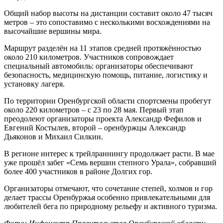
Общий набор высоты на дистанции составит около 47 тысяч
метров – это сопоставимо с несколькими восхождениями на
высочайшие вершины мира.
Маршрут разделён на 11 этапов средней протяжённостью
около 210 километров. Участников сопровождает
специальный автомобиль: организаторы обеспечивают
безопасность, медицинскую помощь, питание, логистику и
установку лагеря.
По территории Оренбургской области спортсмены пробегут
около 220 километров – с 23 по 28 мая. Первый этап
преодолеют организаторы проекта Александр Фефилов и
Евгений Костылев, второй – оренбуржцы Александр
Дьяконов и Михаил Силкин.
В регионе интерес к трейлраннингу продолжает расти. В мае
уже прошёл забег «Семь вершин степного Урала», собравший
более 400 участников в районе Долгих гор.
Организаторы отмечают, что сочетание степей, холмов и гор
делает трассы Оренбуржья особенно привлекательными для
любителей бега по природному рельефу и активного туризма.