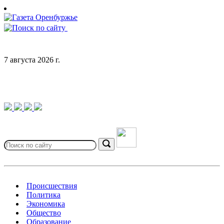
Skip
to
content
7 августа 2026 г.
Search
for:
Search
Происшествия
Политика
Экономика
Общество
Образование