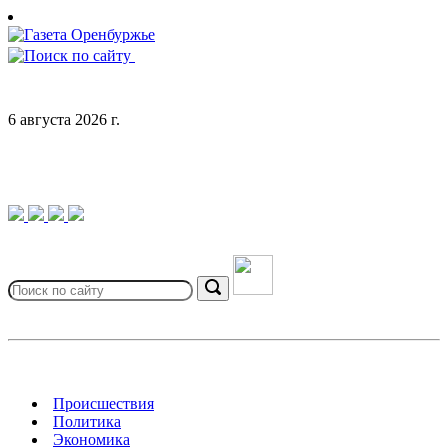
Skip
to
content
6 августа 2026 г.
Search
for:
Search
Происшествия
Политика
Экономика