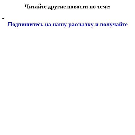
Читайте другие новости по теме:
Подпишитесь на нашу рассылку и
получайте
самые интересные новости недели
Email адрес
*
Оренбуржцев предупреждают: цветы в
подъезде могут обернуться штрафом
Оренбуржье
06.08.2026 13:37