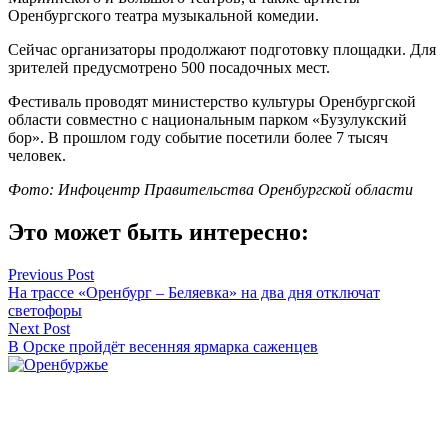
Оренбургского театра музыкальной комедии.
Сейчас организаторы продолжают подготовку площадки. Для
зрителей предусмотрено 500 посадочных мест.
Фестиваль проводят министерство культуры Оренбургской
области совместно с национальным парком «Бузулукский
бор». В прошлом году событие посетили более 7 тысяч
человек.
Фото: Инфоцентр Правительства Оренбургской области
Это может быть интересно:
Навигация
Previous Post
На трассе «Оренбург – Беляевка» на два дня отключат
по
светофоры
записям
Next Post
В Орске пройдёт весенняя ярмарка саженцев
Оренбуржье
Смотреть все статьи автора Оренбуржье