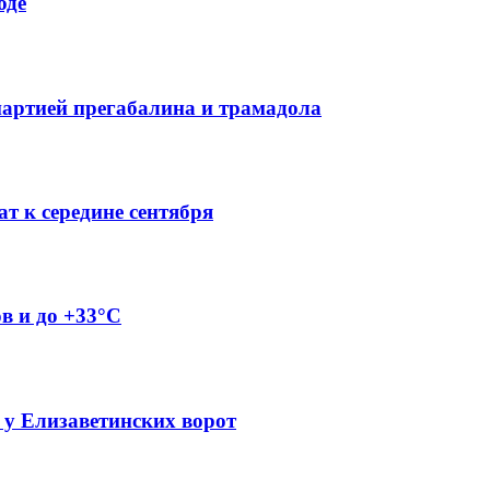
оде
партией прегабалина и трамадола
т к середине сентября
ов и до +33°C
 у Елизаветинских ворот