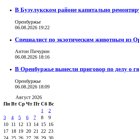
В Бузулукском районе капитально ремонтир
Оренбуржье
06.08.2026 19:22
Специалист по экзотическим животным из О
Антон Пичурин
06.08.2026 18:16
В Оренбуржье вынесли приговор по делу о г
Оренбуржье
06.08.2026 18:09
Август 2026
Пн
Вт
Ср
Чт
Пт
Сб
Вс
1
2
3
4
5
6
7
8
9
10
11
12
13
14
15
16
17
18
19
20
21
22
23
24
25
26
27
28
29
30