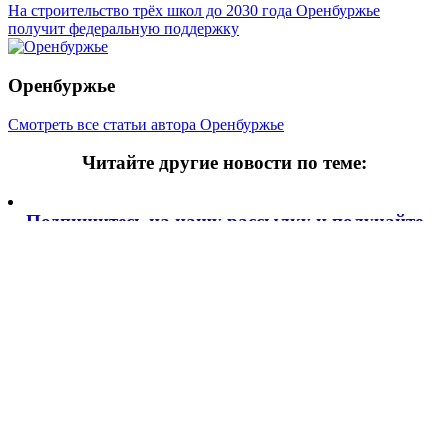
записям
На строительство трёх школ до 2030 года Оренбуржье
получит федеральную поддержку
Оренбуржье
Смотреть все статьи автора Оренбуржье
Читайте другие новости по теме:
Подпишитесь на нашу рассылку и
получайте
самые интересные новости недели
Email адрес
*