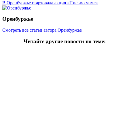
В Оренбуржье стартовала акция «Письмо маме»
Оренбуржье
Смотреть все статьи автора Оренбуржье
Читайте другие новости по теме:
Подпишитесь на нашу рассылку и
получайте
самые интересные новости недели
Email адрес
*