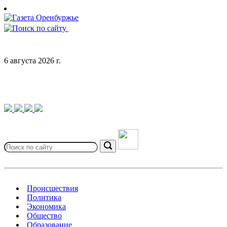
Skip
to
content
6 августа 2026 г.
Search
for:
Search
Происшествия
Политика
Экономика
Общество
Образование