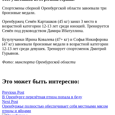
Спортсмены сборной Оренбургской области завоевали три
бронзовые медали.
Оренбуржец Семён Карташков (45 кг) занял 3 место в
возрастной категории 12-13 лет среди юношей. Тренируется
Семён под руководством Дамира Ибатуллина.
Бузулучанки Ирина Ковалева (47+ кг) и Софья Никифорова
(47 кг) завоевали бронзовые медали в возрастной категории
12-13 лет среди девушек. Тренирует спортсменок Дмитрий
Гурьянов.
Фото: минспорта Оренбургской области
Это может быть интересно:
Навигация
Previous Post
В Оренбурге перелётная птица попала в беду
по
Next Post
записям
Оренбуржье полностью обеспечивает себя местными мясом
птицы и яйцами