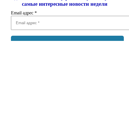
самые интересные новости недели
Email адрес
*
Добавить комментарий
Ваш адрес email не будет опубликован.
Обязательные поля
помечены
*
Комментарий
*