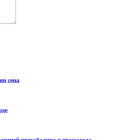
нн сена
оде
партией прегабалина и трамадола