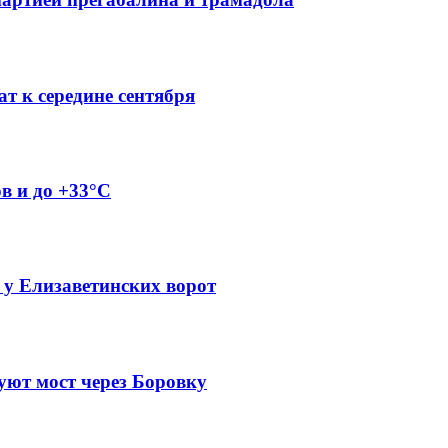
т к середине сентября
ов и до +33°C
 у Елизаветинских ворот
уют мост через Боровку