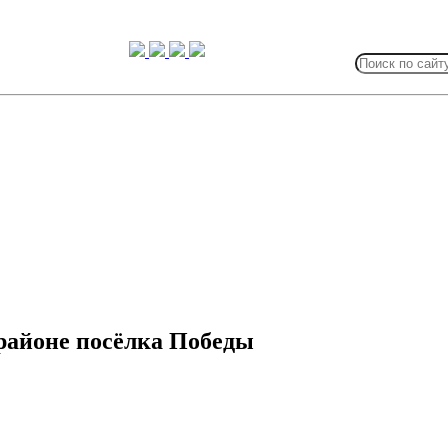
Search
for:
районе посёлка Победы