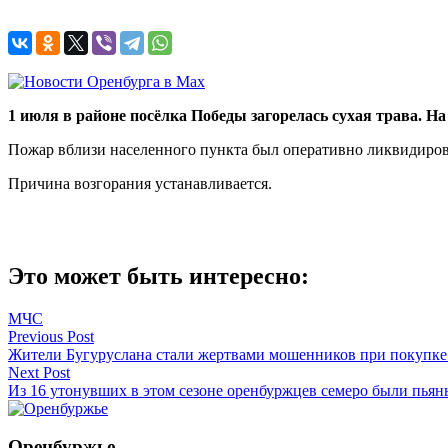
1 июля в районе посёлка Победы загорелась сухая трава. 
Пожар вблизи населенного пункта был оперативно ликвидирова
Причина возгорания устанавливается.
Это может быть интересно:
МЧС
Навигация
Previous Post
Жители Бугуруслана стали жертвами мошенников при покупке 
по
Next Post
записям
Из 16 утонувших в этом сезоне оренбуржцев семеро были пья
Оренбуржье