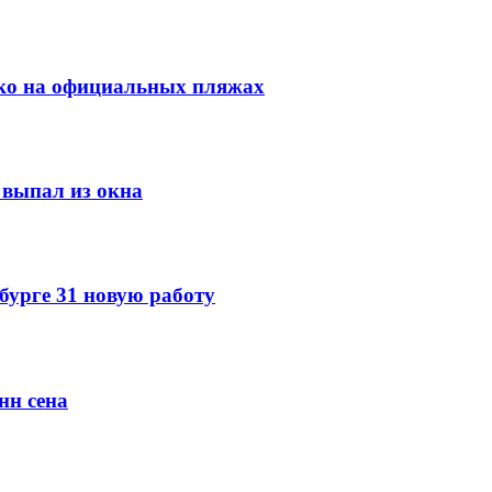
ко на официальных пляжах
выпал из окна
урге 31 новую работу
нн сена