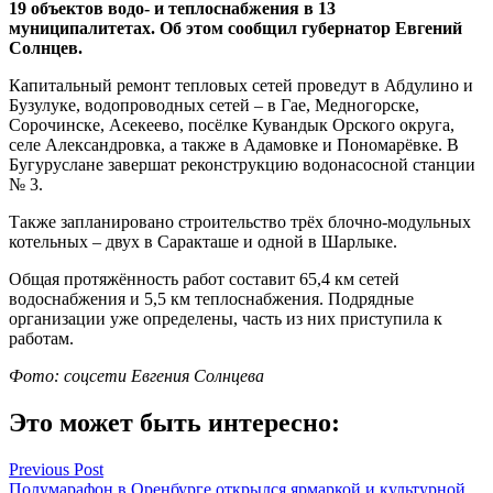
19 объектов водо- и теплоснабжения в 13
муниципалитетах. Об этом сообщил губернатор Евгений
Солнцев.
Капитальный ремонт тепловых сетей проведут в Абдулино и
Бузулуке, водопроводных сетей – в Гае, Медногорске,
Сорочинске, Асекеево, посёлке Кувандык Орского округа,
селе Александровка, а также в Адамовке и Пономарёвке. В
Бугуруслане завершат реконструкцию водонасосной станции
№ 3.
Также запланировано строительство трёх блочно-модульных
котельных – двух в Саракташе и одной в Шарлыке.
Общая протяжённость работ составит 65,4 км сетей
водоснабжения и 5,5 км теплоснабжения. Подрядные
организации уже определены, часть из них приступила к
работам.
Фото: соцсети Евгения Солнцева
Это может быть интересно:
Навигация
Previous Post
Полумарафон в Оренбурге открылся ярмаркой и культурной