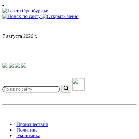
Skip
to
content
7 августа 2026 г.
Search
for:
Search
Происшествия
Политика
Экономика