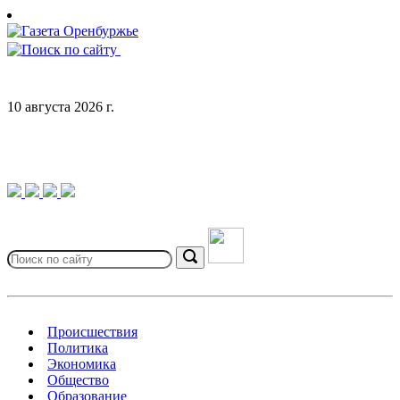
Skip
to
content
10 августа 2026 г.
Search
for:
Search
Происшествия
Политика
Экономика
Общество
Образование