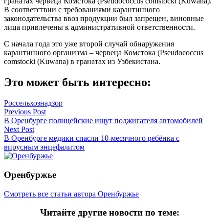
гранатах червеца Комстока (Pseudococcus comstocki (Kuwana).
В соответствии с требованиями карантинного
законодательства ввоз продукции был запрещен, виновные
лица привлечены к административной ответственности.
С начала года это уже второй случай обнаружения
карантинного организма – червеца Комстока (Pseudococcus
comstocki (Kuwana) в гранатах из Узбекистана.
Это может быть интересно:
Россельхознадзор
Навигация
Previous Post
В Оренбурге полицейские ищут поджигателя автомобилей
по
Next Post
записям
В Оренбурге медики спасли 10-месячного ребёнка с
вирусным энцефалитом
Оренбуржье
Смотреть все статьи автора Оренбуржье
Читайте другие новости по теме: