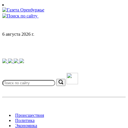
Skip
to
content
6 августа 2026 г.
Search
for:
Search
Происшествия
Политика
Экономика