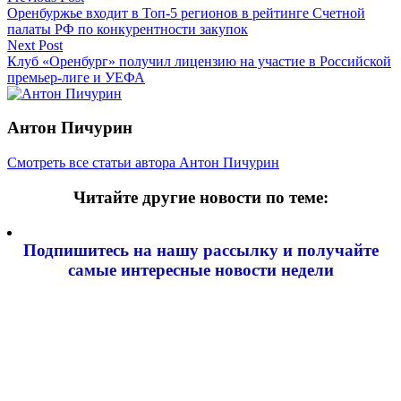
Оренбуржье входит в Топ-5 регионов в рейтинге Счетной
по
палаты РФ по конкурентности закупок
записям
Next Post
Клуб «Оренбург» получил лицензию на участие в Российской
премьер-лиге и УЕФА
Антон Пичурин
Смотреть все статьи автора Антон Пичурин
Читайте другие новости по теме:
Подпишитесь на нашу рассылку и
получайте
самые интересные новости недели
Email адрес
*