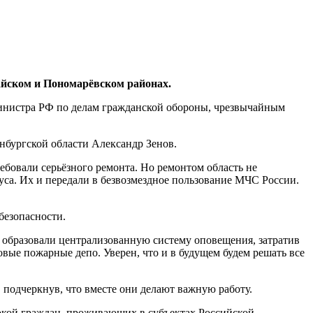
майском и Пономарёвском районах.
министра РФ по делам гражданской обороны, чрезвычайным
нбургской области Александр Зенов.
ебовали серьёзного ремонта. Но ремонтом область не
пуса. Их и передали в безвозмездное пользование МЧС России.
безопасности.
зе образовали централизованную систему оповещения, затратив
овые пожарные депо. Уверен, что и в будущем будем решать все
 подчеркнув, что вместе они делают важную работу.
покой граждан, проживающих в субъектах Российской