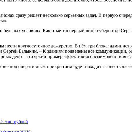
онах сразу решает несколько серьёзных задач. В первую очеред
тью.
ртабельных условиях. Как отметил первый вице-губернатор Сер
м нести круглосуточное дежурство. В нём три блока: админист
ми Сергей Балыкин. – К зданиям подведены все коммуникации, об
арных депо – это яркий пример эффективного взаимодействия вс
айоне под оперативным прикрытием будет находиться шесть насе
 2 млн рублей