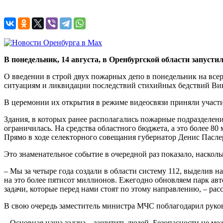
В понедельник, 14 августа, в Оренбургской области запус
О введении в строй двух пожарных депо в понедельник на вс
ситуациям и ликвидации последствий стихийных бедствий Ви
В церемонии их открытия в режиме видеосвязи приняли участ
Здания, в которых ранее располагались пожарные подразделени
ограничилась. На средства областного бюджета, а это более 80
Прямо в ходе селекторного совещания губернатор Денис Пасл
Это знаменательное событие в очередной раз показало, насколь
– Мы за четыре года создали в области систему 112, выделив н
на это более пятисот миллионов. Ежегодно обновляем парк авт
задачи, которые перед нами стоят по этому направлению, – рас
В свою очередь заместитель министра МЧС поблагодарил руков
– Основная наша задача – защитить людей. Безопасности не мо