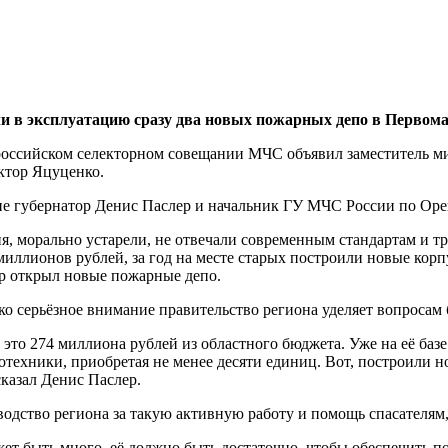
тили в эксплуатацию сразу два новых пожарных депо в Перво
ероссийском селекторном совещании МЧС объявил заместитель 
ктор Яцуценко.
ие губернатор Денис Паслер и начальник ГУ МЧС России по Оре
я, морально устарели, не отвечали современным стандартам и тр
 миллионов рублей, за год на месте старых построили новые кор
ер открыл новые пожарные депо.
ко серьёзное внимание правительство региона уделяет вопросам 
а это 274 миллиона рублей из областного бюджета. Уже на её ба
отехники, приобретая не менее десяти единиц. Вот, построили н
сказал Денис Паслер.
одство региона за такую активную работу и помощь спасателям,
жет быть много, её должно быть достаточно, чтобы обеспечить 