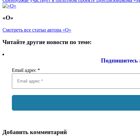
записям
Оренбуржье участвует в пилотном проекте Центризбиркома «
«О»
Смотреть все статьи автора «О»
Читайте другие новости по теме:
Подпишитесь 
Email адрес
*
Добавить комментарий