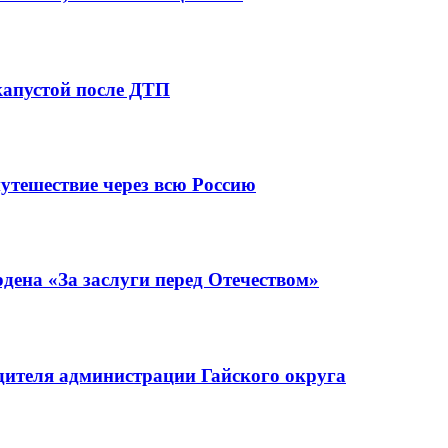
капустой после ДТП
утешествие через всю Россию
ена «За заслуги перед Отечеством»
ителя администрации Гайского округа