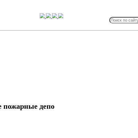
Search
for:
е пожарные депо