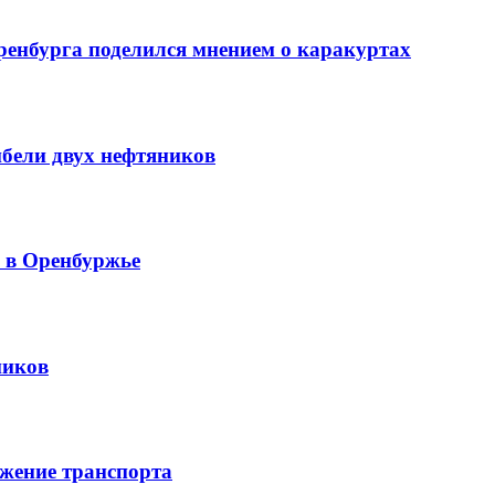
ренбурга поделился мнением о каракуртах
ибели двух нефтяников
й в Оренбуржье
ников
жение транспорта