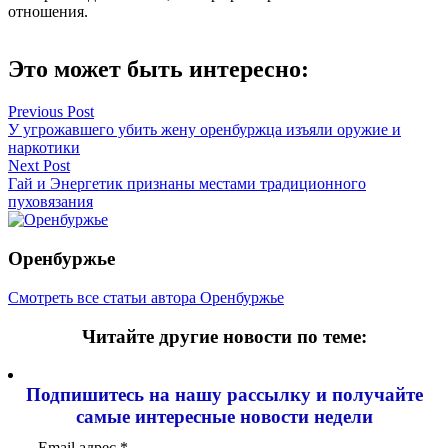
отношения.
Это может быть интересно:
Навигация
Previous Post
У угрожавшего убить жену оренбуржца изъяли оружие и
по
наркотики
записям
Next Post
Гай и Энергетик признаны местами традиционного
пуховязания
Оренбуржье
Смотреть все статьи автора Оренбуржье
Читайте другие новости по теме:
Подпишитесь на нашу рассылку и
получайте
самые интересные новости недели
Email адрес
*