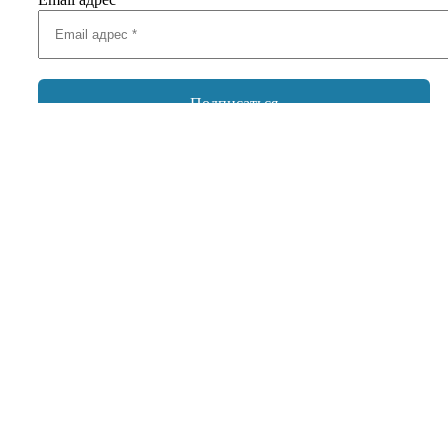
Добавить комментарий
Ваш адрес email не будет опубликован.
Обязательные поля
помечены
*
Комментарий
*