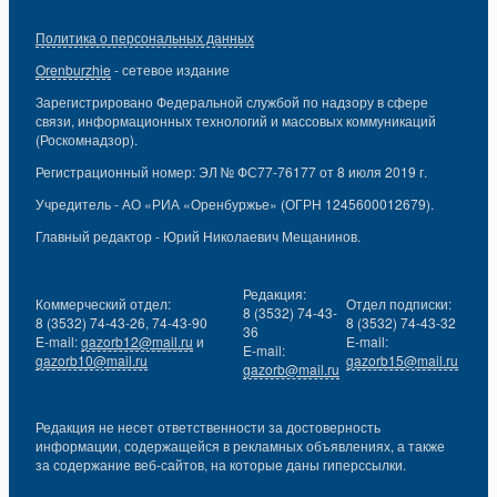
Политика о персональных данных
Orenburzhie
- сетевое издание
Зарегистрировано Федеральной службой по надзору в сфере
связи, информационных технологий и массовых коммуникаций
(Роскомнадзор).
Регистрационный номер: ЭЛ № ФС77-76177 от 8 июля 2019 г.
Учредитель - АО «РИА «Оренбуржье» (ОГРН 1245600012679).
Главный редактор - Юрий Николаевич Мещанинов.
Редакция:
Коммерческий отдел:
Отдел подписки:
8 (3532) 74-43-
8 (3532) 74-43-26, 74-43-90
8 (3532) 74-43-32
36
E-mail:
gazorb12@mail.ru
и
E-mail:
E-mail:
gazorb10@mail.ru
gazorb15@mail.ru
gazorb@mail.ru
Редакция не несет ответственности за достоверность
информации, содержащейся в рекламных объявлениях, а также
за содержание веб-сайтов, на которые даны гиперссылки.