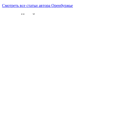
Смотреть все статьи автора Оренбуржье
Читайте другие новости по теме:
Подпишитесь на нашу рассылку и
получайте
самые интересные новости недели
Email адрес
*
В Оренбуржье начали снижаться цены на
топливо
Оренбуржье