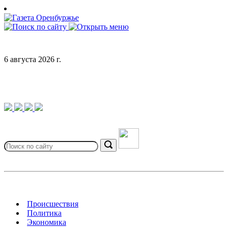
Skip
to
content
6 августа 2026 г.
Search
for:
Search
Происшествия
Политика
Экономика