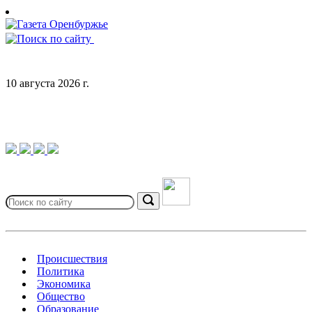
Skip
to
content
10 августа 2026 г.
Search
for:
Search
Происшествия
Политика
Экономика
Общество
Образование