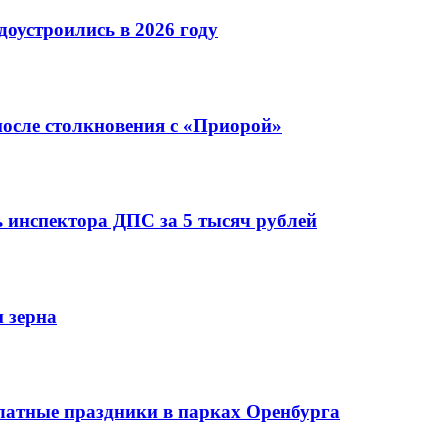
оустроились в 2026 году
после столкновения с «Приорой»
 инспектора ДПС за 5 тысяч рублей
 зерна
платные праздники в парках Оренбурга