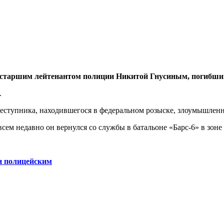
со старшим лейтенантом полиции Никитой Гнусиным, погибши
.
реступника, находившегося в федеральном розыске, злоумышленн
овсем недавно он вернулся со службы в батальоне «Барс-6» в зон
и полицейским