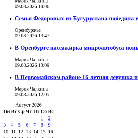
Мария Чалкина
09.08.2026 14:06
Семья Федоровых из Бугуруслана победила в
Оренбуржье
09.08.2026 13:47
В Оренбурге пассажирка микроавтобуса поп
Мария Чалкина
09.08.2026 13:09
В Первомайском районе 16-летняя девушка п
Мария Чалкина
09.08.2026 12:05
Август 2026
Пн
Вт
Ср
Чт
Пт
Сб
Вс
1
2
3
4
5
6
7
8
9
10
11
12
13
14
15
16