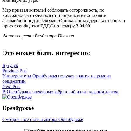
минимум до утра.
Мэр призвал жителей соблюдать осторожность, по
возможности отказаться от прогулок и не оставлять
автомобили под деревьями. О поваленных деревьях горожан
просят сообщать в ЕДДС по номеру 3 94 00.
Фото: соцсети Владимира Пескова
Это может быть интересно:
Бузулук
Навигация
Previous Post
Университеты Оренбуржья получат гранты на ремонт
по
общежитий
записям
Next Post
В Оренбуржье электромонтёр погиб из-за падения дерева
Оренбуржье
Смотреть все статьи автора Оренбуржье
Читайте другие новости по теме: