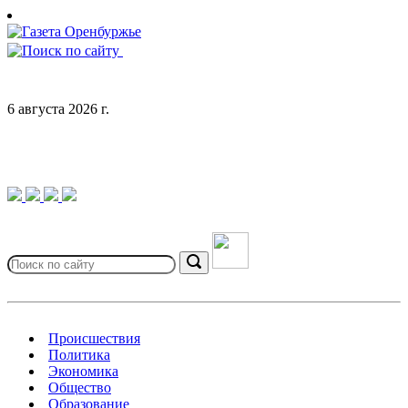
Skip
to
content
6 августа 2026 г.
Search
for:
Search
Происшествия
Политика
Экономика
Общество
Образование