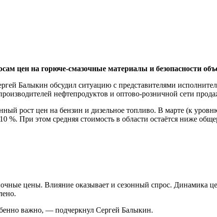
осам цен на горюче-смазочные материалы и безопасности объ
ергей Балыкин обсудил ситуацию с представителями исполнител
производителей нефтепродуктов и оптово-розничной сети прод
нный рост цен на бензин и дизельное топливо. В марте (к уров
 10 %. При этом средняя стоимость в области остаётся ниже об
почные цены. Влияние оказывает и сезонный спрос. Динамика ц
лено.
собенно важно, — подчеркнул Сергей Балыкин.