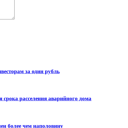
весторам за один рубль
 срока расселения аварийного дома
нен более чем наполовину