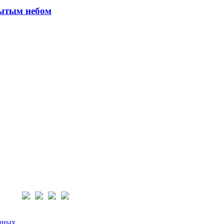
рытым небом
нас:
нных