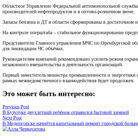
Областное Управление Федеральной антимонопольной службы 
производителей нефтепродуктов и в оптово-розничном звене.
Запасы бензина и ДТ в области сформированы в достаточном об
На контроле оперштаба – стабильное функционирование предп
Представители Главного управления МЧС по Оренбургской обл
для ликвидации ЧС объёмах.
Руководителям компаний рекомендовано усилить режим охраны
незаконного вмешательства в деятельность организаций.
Первый заместитель министра промышленности и энергетики об
рамках межведомственного взаимодействия будет продолжен.
Это может быть интересно:
Навигация
Previous Post
В Бузулуке двухлетний ребёнок отравился бытовой химией
по
Next Post
записям
В Медногорске начнётся капитальный ремонт городской боль