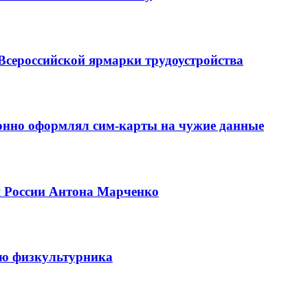
Всероссийской ярмарки трудоустройства
конно оформлял сим-карты на чужие данные
я России Антона Марченко
ню физкультурника