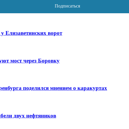
 у Елизаветинских ворот
уют мост через Боровку
ренбурга поделился мнением о каракуртах
ибели двух нефтяников