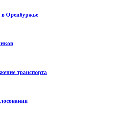
й в Оренбуржье
ников
жение транспорта
олосовании