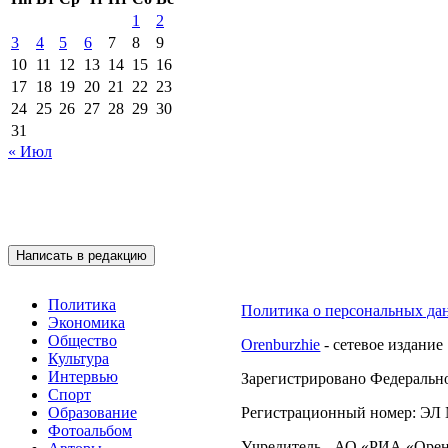
1
2
3
4
5
6
7
8
9
10
11
12
13
14
15
16
17
18
19
20
21
22
23
24
25
26
27
28
29
30
31
« Июл
Подписывайтесь на 
Написать в редакцию
Политика
Политика о персональных да
Экономика
Общество
Orenburzhie
- сетевое издание
Культура
Интервью
Зарегистрировано Федерально
Спорт
Образование
Регистрационный номер: ЭЛ №
Фотоальбом
Учредитель - АО «РИА «Орен