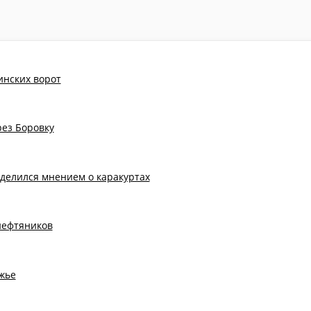
инских ворот
рез Боровку
делился мнением о каракуртах
нефтяников
жье