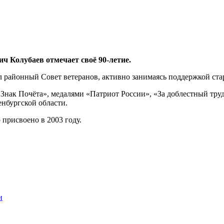
ч Колубаев отмечает своё 90-летие.
лял районный Совет ветеранов, активно занимаясь поддержкой с
Знак Почёта», медалями «Патриот России», «За доблестный труд
енбургской области.
присвоено в 2003 году.
и