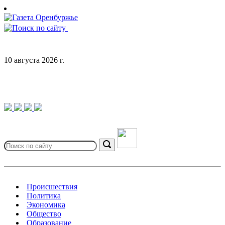
Skip
to
content
10 августа 2026 г.
Search
for:
Search
Происшествия
Политика
Экономика
Общество
Образование