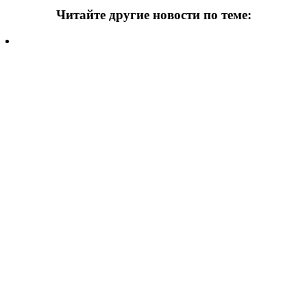
Читайте другие новости по теме:
Подпишитесь на нашу рассылку и
получайте
самые интересные новости недели
Email
адрес
*
Добавить комментарий
Ваш адрес email не будет опубликован.
Обязательные поля
помечены
*