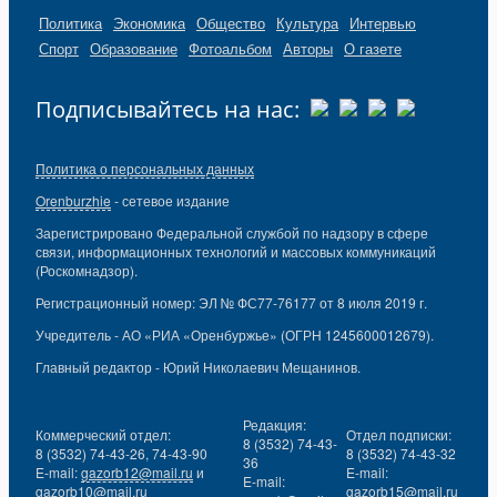
Политика
Экономика
Общество
Культура
Интервью
Спорт
Образование
Фотоальбом
Авторы
О газете
Подписывайтесь на нас:
Политика о персональных данных
Orenburzhie
- сетевое издание
Зарегистрировано Федеральной службой по надзору в сфере
связи, информационных технологий и массовых коммуникаций
(Роскомнадзор).
Регистрационный номер: ЭЛ № ФС77-76177 от 8 июля 2019 г.
Учредитель - АО «РИА «Оренбуржье» (ОГРН 1245600012679).
Главный редактор - Юрий Николаевич Мещанинов.
Редакция:
Коммерческий отдел:
Отдел подписки:
8 (3532) 74-43-
8 (3532) 74-43-26, 74-43-90
8 (3532) 74-43-32
36
E-mail:
gazorb12@mail.ru
и
E-mail:
E-mail:
gazorb10@mail.ru
gazorb15@mail.ru