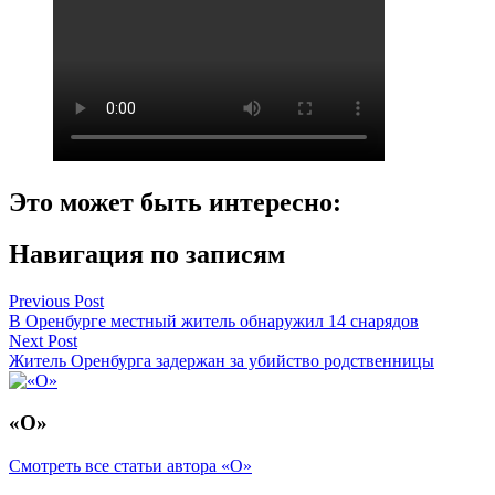
Это может быть интересно:
Навигация по записям
Previous Post
В Оренбурге местный житель обнаружил 14 снарядов
Next Post
Житель Оренбурга задержан за убийство родственницы
«О»
Смотреть все статьи автора «О»