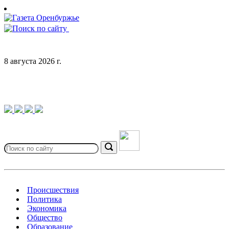
Skip
to
content
8 августа 2026 г.
Search
for:
Search
Происшествия
Политика
Экономика
Общество
Образование