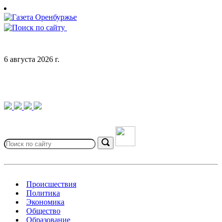
Skip
to
content
6 августа 2026 г.
Search
for:
Search
Происшествия
Политика
Экономика
Общество
Образование