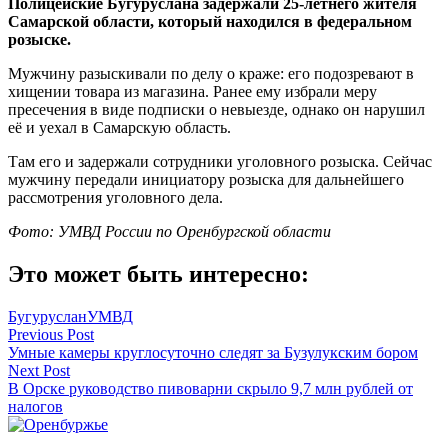
Полицейские Бугуруслана задержали 25-летнего жителя
Самарской области, который находился в федеральном
розыске.
Мужчину разыскивали по делу о краже: его подозревают в
хищении товара из магазина. Ранее ему избрали меру
пресечения в виде подписки о невыезде, однако он нарушил
её и уехал в Самарскую область.
Там его и задержали сотрудники уголовного розыска. Сейчас
мужчину передали инициатору розыска для дальнейшего
рассмотрения уголовного дела.
Фото: УМВД России по Оренбургской области
Это может быть интересно:
Бугуруслан
УМВД
Навигация
Previous Post
Умные камеры круглосуточно следят за Бузулукским бором
по
Next Post
записям
В Орске руководство пивоварни скрыло 9,7 млн рублей от
налогов