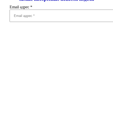
Email адрес
*
Добавить комментарий
Ваш адрес email не будет опубликован.
Обязательные поля
помечены
*
Комментарий
*