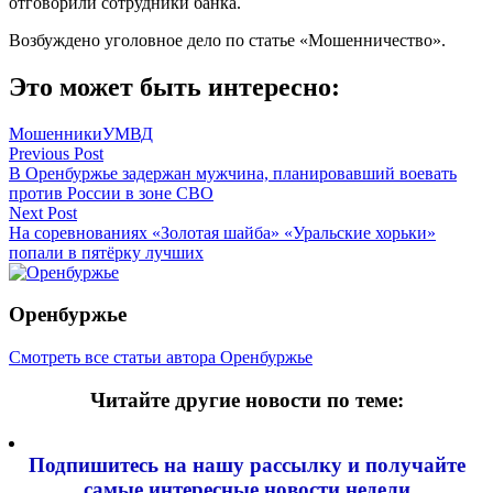
отговорили сотрудники банка.
Возбуждено уголовное дело по статье «Мошенничество».
Это может быть интересно:
Мошенники
УМВД
Навигация
Previous Post
В Оренбуржье задержан мужчина, планировавший воевать
по
против России в зоне СВО
записям
Next Post
На соревнованиях «Золотая шайба» «Уральские хорьки»
попали в пятёрку лучших
Оренбуржье
Смотреть все статьи автора Оренбуржье
Читайте другие новости по теме:
Подпишитесь на нашу рассылку и
получайте
самые интересные новости недели