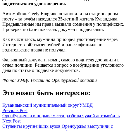
водительского удостоверения.
Автомобиль Geely Emgrand остановили на стационарном
посту – за рулём находился 35-летний житель Кувандыка.
Предъявленные им права вызвали сомнения у полицейских.
Проверка по базе показала: документ поддельный.
Как выяснилось, мужчина приобрёл удостоверение через
Интернет за 40 тысяч рублей и ранее официально
водительские права не получал.
Фальшивый документ изъят, самого водителя доставили в
отдел полиции. Решается вопрос о возбуждении уголовного
дела по статье о подделке документов.
Фото: УМВД России по Оренбургской области
Это может быть интересно:
Кувандыкский муниципальный округ
УМВД
Навигация
Previous Post
Оренбурженка в порыве мести разбила чужой автомобиль
по
Next Post
записям
Студенты крупнейших вузов Оренбуржья выступили с