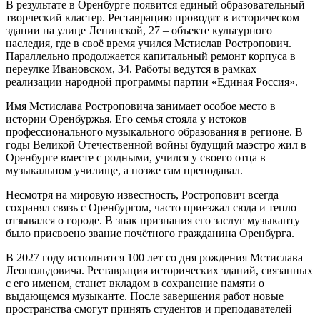
В результате в Оренбурге появится единый образовательный
творческий кластер. Реставрацию проводят в историческом
здании на улице Ленинской, 27 – объекте культурного
наследия, где в своё время учился Мстислав Ростропович.
Параллельно продолжается капитальный ремонт корпуса в
переулке Ивановском, 34. Работы ведутся в рамках
реализации народной программы партии «Единая Россия».
Имя Мстислава Ростроповича занимает особое место в
истории Оренбуржья. Его семья стояла у истоков
профессионального музыкального образования в регионе. В
годы Великой Отечественной войны будущий маэстро жил в
Оренбурге вместе с родными, учился у своего отца в
музыкальном училище, а позже сам преподавал.
Несмотря на мировую известность, Ростропович всегда
сохранял связь с Оренбургом, часто приезжал сюда и тепло
отзывался о городе. В знак признания его заслуг музыканту
было присвоено звание почётного гражданина Оренбурга.
В 2027 году исполнится 100 лет со дня рождения Мстислава
Леопольдовича. Реставрация исторических зданий, связанных
с его именем, станет вкладом в сохранение памяти о
выдающемся музыканте. После завершения работ новые
пространства смогут принять студентов и преподавателей