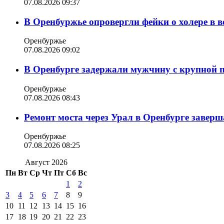
07.08.2026 09:37
В Оренбуржье опровергли фейки о холере в в
Оренбуржье
07.08.2026 09:02
В Оренбурге задержали мужчину с крупной 
Оренбуржье
07.08.2026 08:43
Ремонт моста через Урал в Оренбурге заверша
Оренбуржье
07.08.2026 08:25
Август 2026
Пн
Вт
Ср
Чт
Пт
Сб
Вс
1
2
3
4
5
6
7
8
9
10
11
12
13
14
15
16
17
18
19
20
21
22
23