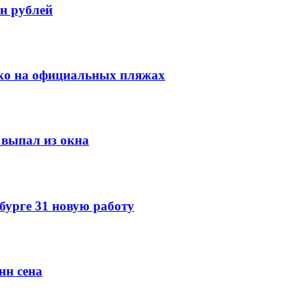
н рублей
ко на официальных пляжах
выпал из окна
урге 31 новую работу
нн сена