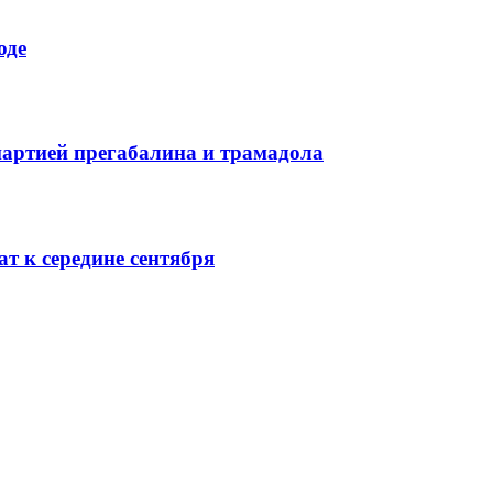
оде
партией прегабалина и трамадола
т к середине сентября