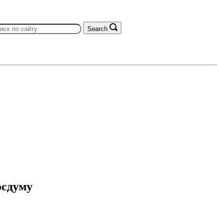
Search
осдуму