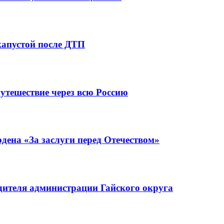
капустой после ДТП
утешествие через всю Россию
ена «За заслуги перед Отечеством»
ителя администрации Гайского округа