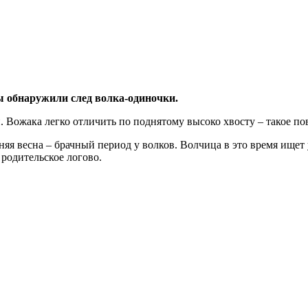
ы обнаружили след волка-одиночки.
Вожака легко отличить по поднятому высоко хвосту – такое пов
няя весна – брачный период у волков. Волчица в это время ищет 
 родительское логово.