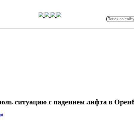
Search
for:
оль ситуацию с падением лифта в Орен
nt