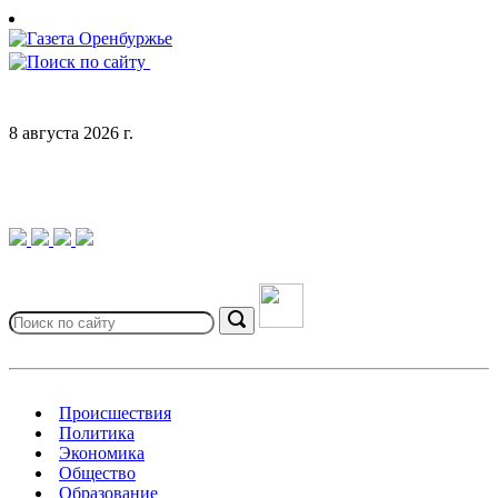
Skip
to
content
8 августа 2026 г.
Search
for:
Search
Происшествия
Политика
Экономика
Общество
Образование