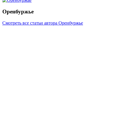
Оренбуржье
Смотреть все статьи автора Оренбуржье
Читайте другие новости по теме:
Подпишитесь на нашу рассылку и
получайте
самые интересные новости недели
Email адрес
*
В Оренбурге исторические здания продают