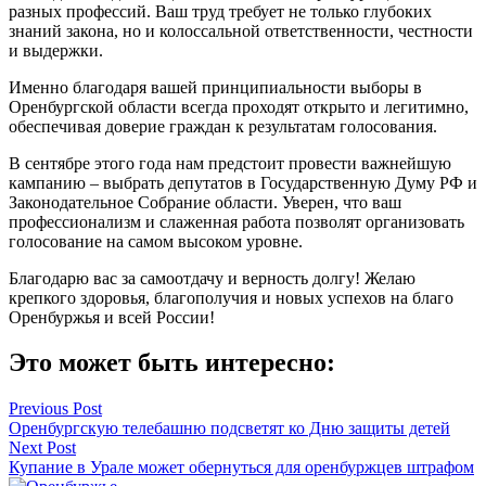
разных профессий. Ваш труд требует не только глубоких
знаний закона, но и колоссальной ответственности, честности
и выдержки.
Именно благодаря вашей принципиальности выборы в
Оренбургской области всегда проходят открыто и легитимно,
обеспечивая доверие граждан к результатам голосования.
В сентябре этого года нам предстоит провести важнейшую
кампанию – выбрать депутатов в Государственную Думу РФ и
Законодательное Собрание области. Уверен, что ваш
профессионализм и слаженная работа позволят организовать
голосование на самом высоком уровне.
Благодарю вас за самоотдачу и верность долгу! Желаю
крепкого здоровья, благополучия и новых успехов на благо
Оренбуржья и всей России!
Это может быть интересно:
Навигация
Previous Post
Оренбургскую телебашню подсветят ко Дню защиты детей
по
Next Post
записям
Купание в Урале может обернуться для оренбуржцев штрафом