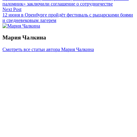
по
паломник» заключили соглашение о сотрудничестве
записям
Next Post
12 июня в Оренбурге пройдёт фестиваль с рыцарскими боями
и средневековым лагерем
Мария Чалкина
Смотреть все статьи автора Мария Чалкина
Читайте другие новости по теме:
Подпишитесь на нашу рассылку и
получайте
самые интересные новости недели
Email адрес
*