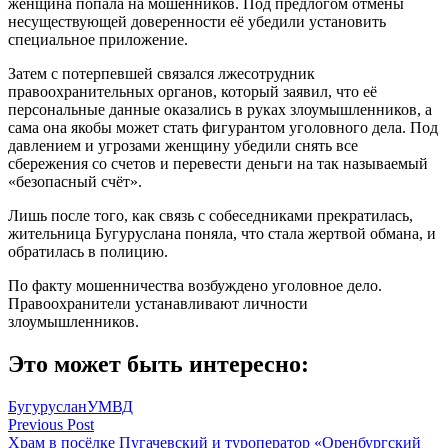
женщина попала на мошенников. Под предлогом отмены
несуществующей доверенности её убедили установить
специальное приложение.
Затем с потерпевшей связался лжесотрудник
правоохранительных органов, который заявил, что её
персональные данные оказались в руках злоумышленников, а
сама она якобы может стать фигурантом уголовного дела. Под
давлением и угрозами женщину убедили снять все
сбережения со счетов и перевести деньги на так называемый
«безопасный счёт».
Лишь после того, как связь с собеседниками прекратилась,
жительница Бугуруслана поняла, что стала жертвой обмана, и
обратилась в полицию.
По факту мошенничества возбуждено уголовное дело.
Правоохранители устанавливают личности
злоумышленников.
Это может быть интересно:
Бугуруслан
УМВД
Навигация
Previous Post
Храм в посёлке Пугачевский и туроператор «Оренбургский