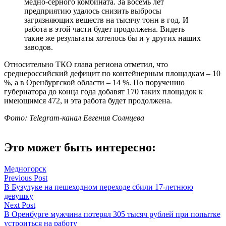
медно-серного комбината. За восемь лет
предприятию удалось снизить выбросы
загрязняющих веществ на тысячу тонн в год. И
работа в этой части будет продолжена. Видеть
такие же результаты хотелось бы и у других наших
заводов.
Относительно ТКО глава региона отметил, что
среднероссийский дефицит по контейнерным площадкам – 10
%, а в Оренбургской области – 14 %. По поручению
губернатора до конца года добавят 170 таких площадок к
имеющимся 472, и эта работа будет продолжена.
Фото:
Telegram-канал Евгения Солнцева
Это может быть интересно:
Медногорск
Навигация
Previous Post
В Бузулуке на пешеходном переходе сбили 17-летнюю
по
девушку
записям
Next Post
В Оренбурге мужчина потерял 305 тысяч рублей при попытке
устроиться на работу