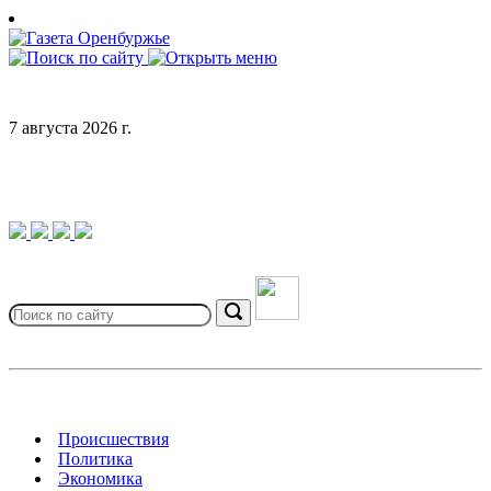
Skip
to
content
7 августа 2026 г.
Search
for:
Search
Происшествия
Политика
Экономика