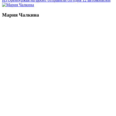
Из Оренбуржья на фронт отправили сегодня 12 автомобилей
Мария Чалкина
Смотреть все статьи автора Мария Чалкина
Читайте другие новости по теме:
Подпишитесь на нашу рассылку и
получайте
самые интересные новости недели
Email
адрес
*