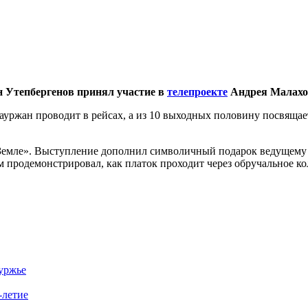
 Утепбергенов принял участие в
телепроекте
Андрея Малахов
ауржан проводит в рейсах, а из 10 выходных половину посвящает 
Земле». Выступление дополнил символичный подарок ведущему 
 продемонстрировал, как платок проходит через обручальное ко
буржье
-летие