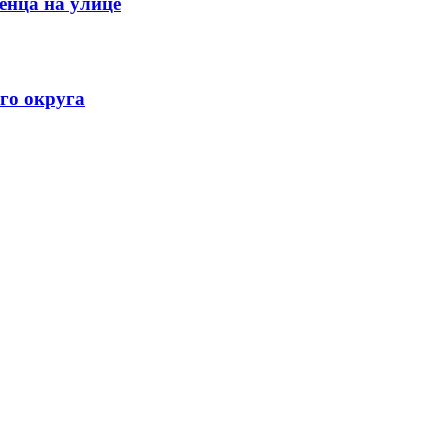
енца на улице
го округа