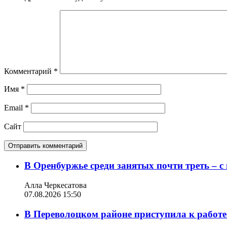
Комментарий
*
Имя
*
Email
*
Сайт
В Оренбуржье среди занятых почти треть – 
Алла Черкесатова
07.08.2026 15:50
В Переволоцком районе приступила к работе