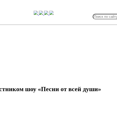
Search
for:
стником шоу «Песни от всей души»