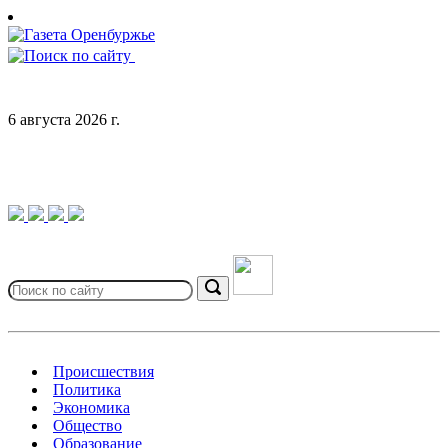
Skip
to
content
6 августа 2026 г.
Search
for:
Search
Происшествия
Политика
Экономика
Общество
Образование